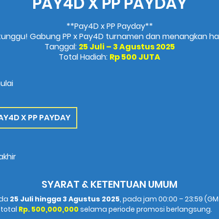
PAY4D X PP PAYDAY
**Pay4D x PP Payday**
tunggu! Gabung PP x Pay4D turnamen dan menangkan ha
Tanggal:
25 Juli – 3 Agustus 2025
Total Hadiah:
Rp
500 JUTA
ulai
AY4D X PP PAYDAY
akhir
SYARAT & KETENTUAN UMUM
ada
25 Juli hingga 3 Agustus 2025
, pada jam 00:00 – 23:59 (G
total
Rp. 500,000,000
selama periode promosi berlangsung.