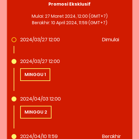
Promosi Eksklusif
Mulai: 27 Maret 2024, 12:00 (GMT+7)
Berakhir: 10 April 2024, 11:59 (GMT+7)
2024/03/27 12:00
Dimulai
2024/03/27 12:00
MINGGU 1
2024/04/03 12:00
MINGGU 2
2024/04/10 11:59
Berakhir