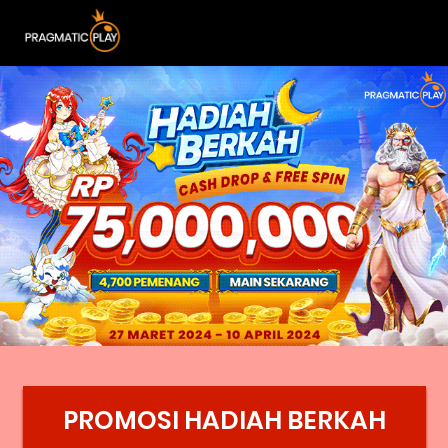
PROMOSI HADIAH BERKAH