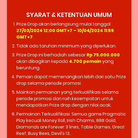
SYARAT & KETENTUAN UMUM
Prize Drop akan berlangsung mulai tanggal
27/03/2024 12:00 GMT+7 –
10
/04/2024 11:59
GMT+7
.
Tidak ada taruhan minimum yang diperlukan.
Prize Drop ini berhadiah sebesar
Rp 75.000.000
akan dibagikan kepada
4.700
pemain
yang
beruntung.
Pemain dapat memenangkan lebih dari satu Prize
drop selama periode promosi.
Mainkan permainan yang terkualifikasi selama
periode promosi dan raih kesempatan untuk
mendapatkan Prize drop dengan nilai acak.
Permainan Terkualifikasi: Semua game Pragmatic
Play kecuali Money Roll, Irish Charms, 888 Gold,
Diamonds are Forever 3 lines, Table Games, Great
Reef, Busy Bees, Devil’s 13.